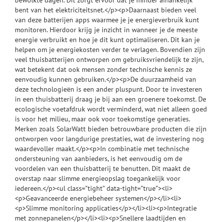
bent van het elektriciteitsnet.</p><p>Daarnaast bieden veel
van deze batterijen apps waarmee je je energieverbruik kunt
monitoren. Hierdoor krijg je inzicht in wanneer je de meeste
energie verbruikt en hoe je dit kunt optimaliseren. Dit kan je
helpen om je energiekosten verder te verlagen. Bovendien zijn
veel thuisbatterijen ontworpen om gebruiksvriendelijk te zijn,
wat betekent dat ook mensen zonder technische kennis ze
eenvoudig kunnen gebruiken.</p><p>De duurzaamheid van
deze technologieën is een ander pluspunt. Door te investeren
in een thuisbatterij draag je bij aan een groenere toekomst. De
ecologische voetafdruk wordt verminderd, wat niet alleen goed
is voor het milieu, maar ook voor toekomstige generaties.
Merken zoals SolarWatt bieden betrouwbare producten die zijn
ontworpen voor langdurige prestaties, wat de investering nog
waardevoller maakt.</p><p>In combinatie met technische
ondersteuning van aanbieders, is het eenvoudig om de
voordelen van een thuisbatterij te benutten. Dit maakt de
overstap naar slimme energieopslag toegankelijk voor
iedereen.</p><ul class=”tight” data-tight=”true”><li>
<p>Geavanceerde energiebeheer systemen</p></li><li>
<p>Slimme monitoring applicaties</p></li><li><p>Integratie
met zonnepanelen</p></li><li><p>Snellere laadtijden en