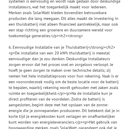
systemen is eenvoudig en wordt vaak gedaan door deskundige
installateurs, wat het toegankelijk maakt voor iedereen.
Merken zoals SolarWatt bieden bovendien betrouwbare
producten die lang meegaan. Dit alles maakt de investering in
een thuisbatterij niet alleen financieel aantrekkelijk, maar ook
een stap richting een groenere en duurzamere wereld voor
toekomstige generaties.</p><h2><strong>
6. Eenvoudige Installatie van je Thuisbatterij</strong></h2>
<p>De installatie van een 20 kWh thuisbatterij is meestal
eenvoudiger dan je zou denken. Deskundige installateurs
zorgen ervoor dat het proces snel en zorgeloos verloopt. Je
hoeft je geen zorgen te maken over technische details; zij
nemen het hele installatieproces voor hun rekening. Vaak is er
een vooronderzoek nodig om de beste locatie voor de batterij
te bepalen, waarbij rekening wordt gehouden met zaken zoals
ruimte en toegankelijkheid.</p><p>Na de installatie kun je
direct profiteren van de voordelen. Zodra de batterij is
aangesloten, begint deze met het opslaan van de zonne-
energie die je zonnepanelen produceren. Dit betekent dat je in
korte tijd je energiekosten kunt verlagen en onafhankelijker
kunt worden van energieleveranciers.</p><p>Het gebruik van
hoogwaardige merken, zoals SolarWatt, garandeert ook dat je