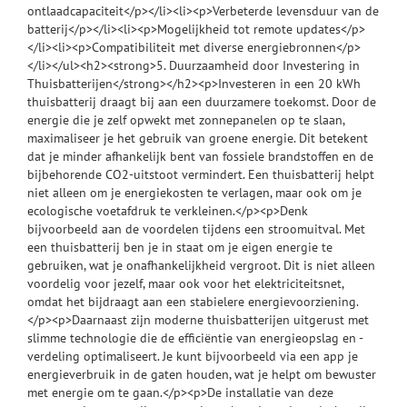
ontlaadcapaciteit</p></li><li><p>Verbeterde levensduur van de
batterij</p></li><li><p>Mogelijkheid tot remote updates</p>
</li><li><p>Compatibiliteit met diverse energiebronnen</p>
</li></ul><h2><strong>5. Duurzaamheid door Investering in
Thuisbatterijen</strong></h2><p>Investeren in een 20 kWh
thuisbatterij draagt bij aan een duurzamere toekomst. Door de
energie die je zelf opwekt met zonnepanelen op te slaan,
maximaliseer je het gebruik van groene energie. Dit betekent
dat je minder afhankelijk bent van fossiele brandstoffen en de
bijbehorende CO2-uitstoot vermindert. Een thuisbatterij helpt
niet alleen om je energiekosten te verlagen, maar ook om je
ecologische voetafdruk te verkleinen.</p><p>Denk
bijvoorbeeld aan de voordelen tijdens een stroomuitval. Met
een thuisbatterij ben je in staat om je eigen energie te
gebruiken, wat je onafhankelijkheid vergroot. Dit is niet alleen
voordelig voor jezelf, maar ook voor het elektriciteitsnet,
omdat het bijdraagt aan een stabielere energievoorziening.
</p><p>Daarnaast zijn moderne thuisbatterijen uitgerust met
slimme technologie die de efficiëntie van energieopslag en -
verdeling optimaliseert. Je kunt bijvoorbeeld via een app je
energieverbruik in de gaten houden, wat je helpt om bewuster
met energie om te gaan.</p><p>De installatie van deze