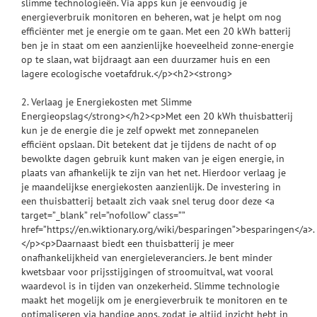
slimme technologieën. Via apps kun je eenvoudig je
energieverbruik monitoren en beheren, wat je helpt om nog
efficiënter met je energie om te gaan. Met een 20 kWh batterij
ben je in staat om een aanzienlijke hoeveelheid zonne-energie
op te slaan, wat bijdraagt aan een duurzamer huis en een
lagere ecologische voetafdruk.</p><h2><strong>
2. Verlaag je Energiekosten met Slimme
Energieopslag</strong></h2><p>Met een 20 kWh thuisbatterij
kun je de energie die je zelf opwekt met zonnepanelen
efficiënt opslaan. Dit betekent dat je tijdens de nacht of op
bewolkte dagen gebruik kunt maken van je eigen energie, in
plaats van afhankelijk te zijn van het net. Hierdoor verlaag je
je maandelijkse energiekosten aanzienlijk. De investering in
een thuisbatterij betaalt zich vaak snel terug door deze <a
target=”_blank” rel=”nofollow” class=””
href=”https://en.wiktionary.org/wiki/besparingen”>besparingen</a>.
</p><p>Daarnaast biedt een thuisbatterij je meer
onafhankelijkheid van energieleveranciers. Je bent minder
kwetsbaar voor prijsstijgingen of stroomuitval, wat vooral
waardevol is in tijden van onzekerheid. Slimme technologie
maakt het mogelijk om je energieverbruik te monitoren en te
optimaliseren via handige apps, zodat je altijd inzicht hebt in