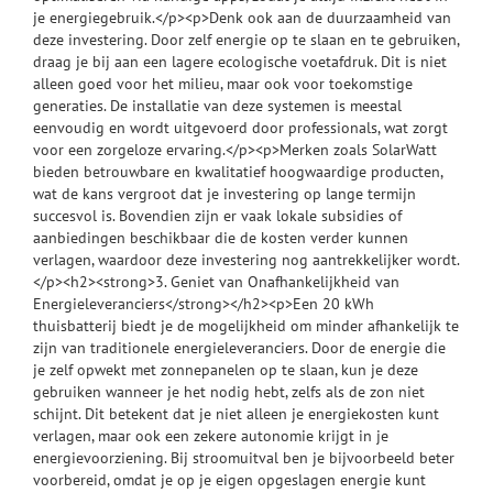
je energiegebruik.</p><p>Denk ook aan de duurzaamheid van
deze investering. Door zelf energie op te slaan en te gebruiken,
draag je bij aan een lagere ecologische voetafdruk. Dit is niet
alleen goed voor het milieu, maar ook voor toekomstige
generaties. De installatie van deze systemen is meestal
eenvoudig en wordt uitgevoerd door professionals, wat zorgt
voor een zorgeloze ervaring.</p><p>Merken zoals SolarWatt
bieden betrouwbare en kwalitatief hoogwaardige producten,
wat de kans vergroot dat je investering op lange termijn
succesvol is. Bovendien zijn er vaak lokale subsidies of
aanbiedingen beschikbaar die de kosten verder kunnen
verlagen, waardoor deze investering nog aantrekkelijker wordt.
</p><h2><strong>3. Geniet van Onafhankelijkheid van
Energieleveranciers</strong></h2><p>Een 20 kWh
thuisbatterij biedt je de mogelijkheid om minder afhankelijk te
zijn van traditionele energieleveranciers. Door de energie die
je zelf opwekt met zonnepanelen op te slaan, kun je deze
gebruiken wanneer je het nodig hebt, zelfs als de zon niet
schijnt. Dit betekent dat je niet alleen je energiekosten kunt
verlagen, maar ook een zekere autonomie krijgt in je
energievoorziening. Bij stroomuitval ben je bijvoorbeeld beter
voorbereid, omdat je op je eigen opgeslagen energie kunt