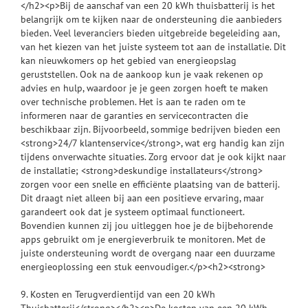
</h2><p>Bij de aanschaf van een 20 kWh thuisbatterij is het
belangrijk om te kijken naar de ondersteuning die aanbieders
bieden. Veel leveranciers bieden uitgebreide begeleiding aan,
van het kiezen van het juiste systeem tot aan de installatie. Dit
kan nieuwkomers op het gebied van energieopslag
geruststellen. Ook na de aankoop kun je vaak rekenen op
advies en hulp, waardoor je je geen zorgen hoeft te maken
over technische problemen. Het is aan te raden om te
informeren naar de garanties en servicecontracten die
beschikbaar zijn. Bijvoorbeeld, sommige bedrijven bieden een
<strong>24/7 klantenservice</strong>, wat erg handig kan zijn
tijdens onverwachte situaties. Zorg ervoor dat je ook kijkt naar
de installatie; <strong>deskundige installateurs</strong>
zorgen voor een snelle en efficiënte plaatsing van de batterij.
Dit draagt niet alleen bij aan een positieve ervaring, maar
garandeert ook dat je systeem optimaal functioneert.
Bovendien kunnen zij jou uitleggen hoe je de bijbehorende
apps gebruikt om je energieverbruik te monitoren. Met de
juiste ondersteuning wordt de overgang naar een duurzame
energieoplossing een stuk eenvoudiger.</p><h2><strong>
9. Kosten en Terugverdientijd van een 20 kWh
Thuisbatterij</strong></h2><p>De kosten van een 20 kWh