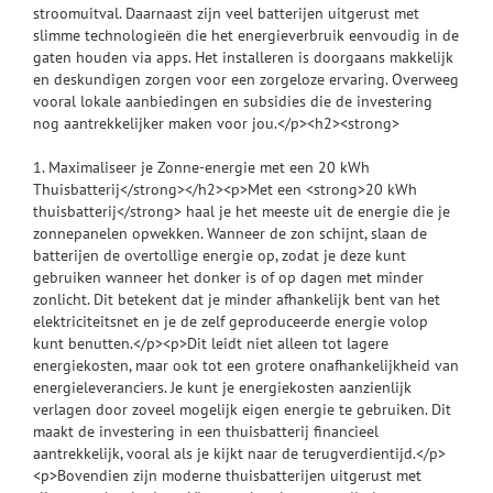
stroomuitval. Daarnaast zijn veel batterijen uitgerust met
slimme technologieën die het energieverbruik eenvoudig in de
gaten houden via apps. Het installeren is doorgaans makkelijk
en deskundigen zorgen voor een zorgeloze ervaring. Overweeg
vooral lokale aanbiedingen en subsidies die de investering
nog aantrekkelijker maken voor jou.</p><h2><strong>
1. Maximaliseer je Zonne-energie met een 20 kWh
Thuisbatterij</strong></h2><p>Met een <strong>20 kWh
thuisbatterij</strong> haal je het meeste uit de energie die je
zonnepanelen opwekken. Wanneer de zon schijnt, slaan de
batterijen de overtollige energie op, zodat je deze kunt
gebruiken wanneer het donker is of op dagen met minder
zonlicht. Dit betekent dat je minder afhankelijk bent van het
elektriciteitsnet en je de zelf geproduceerde energie volop
kunt benutten.</p><p>Dit leidt niet alleen tot lagere
energiekosten, maar ook tot een grotere onafhankelijkheid van
energieleveranciers. Je kunt je energiekosten aanzienlijk
verlagen door zoveel mogelijk eigen energie te gebruiken. Dit
maakt de investering in een thuisbatterij financieel
aantrekkelijk, vooral als je kijkt naar de terugverdientijd.</p>
<p>Bovendien zijn moderne thuisbatterijen uitgerust met