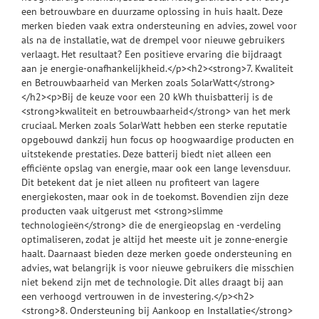
een betrouwbare en duurzame oplossing in huis haalt. Deze
merken bieden vaak extra ondersteuning en advies, zowel voor
als na de installatie, wat de drempel voor nieuwe gebruikers
verlaagt. Het resultaat? Een positieve ervaring die bijdraagt
aan je energie-onafhankelijkheid.</p><h2><strong>7. Kwaliteit
en Betrouwbaarheid van Merken zoals SolarWatt</strong>
</h2><p>Bij de keuze voor een 20 kWh thuisbatterij is de
<strong>kwaliteit en betrouwbaarheid</strong> van het merk
cruciaal. Merken zoals SolarWatt hebben een sterke reputatie
opgebouwd dankzij hun focus op hoogwaardige producten en
uitstekende prestaties. Deze batterij biedt niet alleen een
efficiënte opslag van energie, maar ook een lange levensduur.
Dit betekent dat je niet alleen nu profiteert van lagere
energiekosten, maar ook in de toekomst. Bovendien zijn deze
producten vaak uitgerust met <strong>slimme
technologieën</strong> die de energieopslag en -verdeling
optimaliseren, zodat je altijd het meeste uit je zonne-energie
haalt. Daarnaast bieden deze merken goede ondersteuning en
advies, wat belangrijk is voor nieuwe gebruikers die misschien
niet bekend zijn met de technologie. Dit alles draagt bij aan
een verhoogd vertrouwen in de investering.</p><h2>
<strong>8. Ondersteuning bij Aankoop en Installatie</strong>