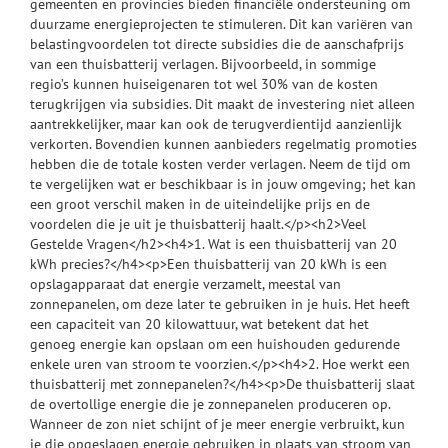
gemeenten en provincies bieden financiële ondersteuning om
duurzame energieprojecten te stimuleren. Dit kan variëren van
belastingvoordelen tot directe subsidies die de aanschafprijs
van een thuisbatterij verlagen. Bijvoorbeeld, in sommige
regio’s kunnen huiseigenaren tot wel 30% van de kosten
terugkrijgen via subsidies. Dit maakt de investering niet alleen
aantrekkelijker, maar kan ook de terugverdientijd aanzienlijk
verkorten. Bovendien kunnen aanbieders regelmatig promoties
hebben die de totale kosten verder verlagen. Neem de tijd om
te vergelijken wat er beschikbaar is in jouw omgeving; het kan
een groot verschil maken in de uiteindelijke prijs en de
voordelen die je uit je thuisbatterij haalt.</p><h2>Veel
Gestelde Vragen</h2><h4>1. Wat is een thuisbatterij van 20
kWh precies?</h4><p>Een thuisbatterij van 20 kWh is een
opslagapparaat dat energie verzamelt, meestal van
zonnepanelen, om deze later te gebruiken in je huis. Het heeft
een capaciteit van 20 kilowattuur, wat betekent dat het
genoeg energie kan opslaan om een huishouden gedurende
enkele uren van stroom te voorzien.</p><h4>2. Hoe werkt een
thuisbatterij met zonnepanelen?</h4><p>De thuisbatterij slaat
de overtollige energie die je zonnepanelen produceren op.
Wanneer de zon niet schijnt of je meer energie verbruikt, kun
je die opgeslagen energie gebruiken in plaats van stroom van