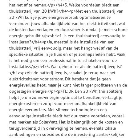
het net af te nemen.</p><h4>3. Welke voordelen biedt een
thuisbatterij van 20 kWh?</h4><p>Met een thuisbatterij van
20 kWh kun je jouw energieverbruik optimaliseren. Je
vermindert jouw afhankelijkheid van het elektriciteitsnet, wat
de kosten kan verlagen en duurzamer is omdat je meer schone
energie gebruikt.</p><h4>4. Is een thuisbatterij eenvoudig te
installeren?</h4><p>Ja, meestal is de installatie van een
thuisbatterij vrij eenvoudig, maar het hangt wel af van de
specifieke situatie in je huis en of je zonnepanelen hebt. Vaak
is het nodig om een professional in te schakelen voor de
installatie.</p><h4>5. Wat gebeurt er als de batterij leeg is?
</h4><p>Als de batterij leeg is, schakel je terug naar het
elektriciteitsnet voor stroom. Dit betekent dat je geen
energieverlies hebt, maar je kunt niet langer profiteren van de
opgeslagen energie.</p><p>TL;DR Een 20 kWh thuisbatterij
helpt je om zonne-energie optimaal te benutten, verlaagt je
energiekosten en zorgt voor meer onafhankelijkheid van
energieleveranciers. Met slimme technologie en een
eenvoudige installatie biedt het duurzame voordelen, vooral
met merken als SolarWatt. Het is belangrijk om de kosten en
terugverdientijd in overweging te nemen, evenals lokale
aanbiedingen en subsidies die de investering aantrekkelijker