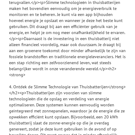
terugvallen.</p><p>Slimme technologieën in thuisbatterijen
maken het bovendien eenvoudig om je energieverbruik te
monitoren en te beheren. Je kunt via een app bijhouden
hoeveel energie je opslaat en wanneer je deze het beste kunt
gebruiken. Dit draagt bij aan een efficiënter gebruik van je
energie, en helpt je om nog meer onafhankelijkheid te ervaren.
</p><p>Daarnaast is de investering in een thuisbatterij niet
alleen financieel voordelig, maar ook duurzaam. Je draagt bij
aan een groenere toekomst door minder afhankelijk te zijn van
fossiele brandstoffen en traditionele energieleveranciers. Het is
een stap richting een zelfvoorzienend leven, wat steeds
belangrijker wordt in onze veranderende wereld.</p><h2>
<strong>
4. Ontdek de Slimme Technologie van Thuisbatterijen</strong>
</h2><p>Thuisbatterijen zijn voorzien van slimme
technologieën die de opslag en verdeling van energie
optimaliseren. Deze systemen kunnen eenvoudig worden
geïntegreerd met zonnepanelen, waardoor je de energie die ze
opwekken efficiënt kunt opslaan. Bijvoorbeeld, een 20 kWh
thuisbatterij slaat de zonne-energie op die je overdag
genereert, zodat je deze kunt gebruiken in de avond of op
bewolkte dagen. Dit zorgt ervoor dat je minder afhankelijk