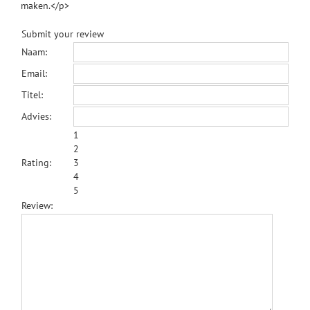
maken.</p>
Submit your review
Naam:
Email:
Titel:
Advies:
1
2
Rating:
3
4
5
Review: