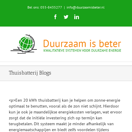
Skip
Bel ons: 055-8435277
|
info@duurzaamisbeter.nl
to
content
Facebook
Twitter
LinkedIn
Thuisbatterij Blogs
<p>Een 20 kWh thuisbatterij kan je helpen om zonne-energie
optimaal te benutten, vooral als de zon niet schijnt. Hierdoor
kun je ook je maandelijkse energiekosten verlagen, wat ervoor
zorgt dat de initiële investering zich op termijn kan
terugbetalen. Dit systeem maakt je minder afhankelijk van
energiemaatschappijen en biedt zelfs voordelen tijdens