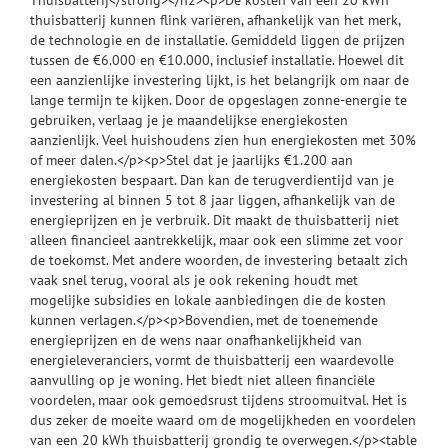
thuisbatterij kunnen flink variëren, afhankelijk van het merk,
de technologie en de installatie. Gemiddeld liggen de prijzen
tussen de €6.000 en €10.000, inclusief installatie. Hoewel dit
een aanzienlijke investering lijkt, is het belangrijk om naar de
lange termijn te kijken. Door de opgeslagen zonne-energie te
gebruiken, verlaag je je maandelijkse energiekosten
aanzienlijk. Veel huishoudens zien hun energiekosten met 30%
of meer dalen.</p><p>Stel dat je jaarlijks €1.200 aan
energiekosten bespaart. Dan kan de terugverdientijd van je
investering al binnen 5 tot 8 jaar liggen, afhankelijk van de
energieprijzen en je verbruik. Dit maakt de thuisbatterij niet
alleen financieel aantrekkelijk, maar ook een slimme zet voor
de toekomst. Met andere woorden, de investering betaalt zich
vaak snel terug, vooral als je ook rekening houdt met
mogelijke subsidies en lokale aanbiedingen die de kosten
kunnen verlagen.</p><p>Bovendien, met de toenemende
energieprijzen en de wens naar onafhankelijkheid van
energieleveranciers, vormt de thuisbatterij een waardevolle
aanvulling op je woning. Het biedt niet alleen financiële
voordelen, maar ook gemoedsrust tijdens stroomuitval. Het is
dus zeker de moeite waard om de mogelijkheden en voordelen
van een 20 kWh thuisbatterij grondig te overwegen.</p><table