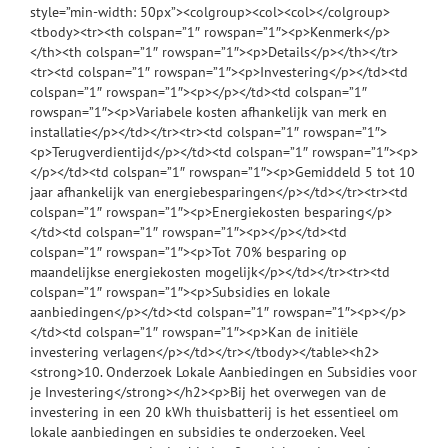
style=”min-width: 50px”><colgroup><col><col></colgroup>
<tbody><tr><th colspan=”1″ rowspan=”1″><p>Kenmerk</p>
</th><th colspan=”1″ rowspan=”1″><p>Details</p></th></tr>
<tr><td colspan=”1″ rowspan=”1″><p>Investering</p></td><td
colspan=”1″ rowspan=”1″><p></p></td><td colspan=”1″
rowspan=”1″><p>Variabele kosten afhankelijk van merk en
installatie</p></td></tr><tr><td colspan=”1″ rowspan=”1″>
<p>Terugverdientijd</p></td><td colspan=”1″ rowspan=”1″><p>
</p></td><td colspan=”1″ rowspan=”1″><p>Gemiddeld 5 tot 10
jaar afhankelijk van energiebesparingen</p></td></tr><tr><td
colspan=”1″ rowspan=”1″><p>Energiekosten besparing</p>
</td><td colspan=”1″ rowspan=”1″><p></p></td><td
colspan=”1″ rowspan=”1″><p>Tot 70% besparing op
maandelijkse energiekosten mogelijk</p></td></tr><tr><td
colspan=”1″ rowspan=”1″><p>Subsidies en lokale
aanbiedingen</p></td><td colspan=”1″ rowspan=”1″><p></p>
</td><td colspan=”1″ rowspan=”1″><p>Kan de initiële
investering verlagen</p></td></tr></tbody></table><h2>
<strong>10. Onderzoek Lokale Aanbiedingen en Subsidies voor
je Investering</strong></h2><p>Bij het overwegen van de
investering in een 20 kWh thuisbatterij is het essentieel om
lokale aanbiedingen en subsidies te onderzoeken. Veel