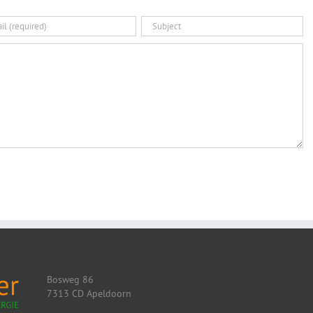
Bosweg 86
7313 CD Apeldoorn