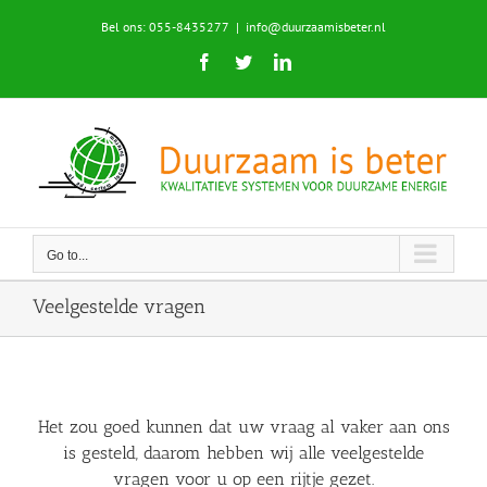
Skip
Bel ons: 055-8435277
|
info@duurzaamisbeter.nl
to
content
Facebook
Twitter
LinkedIn
Go to...
Veelgestelde vragen
Het zou goed kunnen dat uw vraag al vaker aan ons
is gesteld, daarom hebben wij alle veelgestelde
vragen voor u op een rijtje gezet.