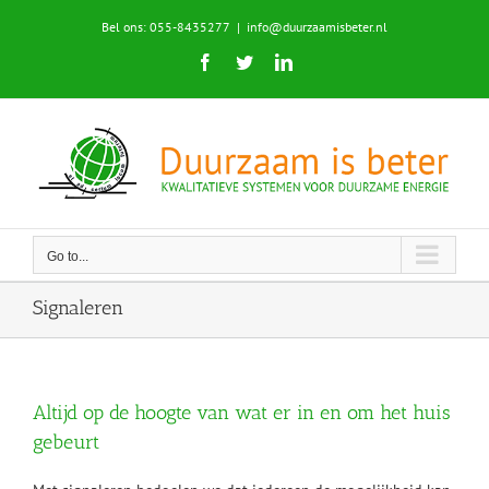
Skip
Bel ons: 055-8435277
|
info@duurzaamisbeter.nl
to
content
Facebook
Twitter
LinkedIn
Go to...
Signaleren
Altijd op de hoogte van wat er in en om het huis
gebeurt