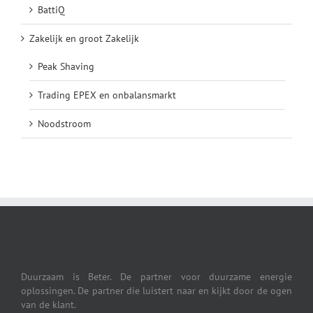
BattiQ
Zakelijk en groot Zakelijk
Peak Shaving
Trading EPEX en onbalansmarkt
Noodstroom
Duurzaam is Beter. De partner voor duurzame energie
oplossingen. De partner die luistert naar en kijkt door de ogen
van de klant.