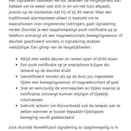
Met signaleren bedoelen we dat iedereen de mogelijkheid kan
hebben om te weten wat zich in en om het huis afspeelt,
precies op de momenten dat hij of zij dit wenst. Waar een
traditioneel alarmsysteem alleen is bedoeld om te
waarschuwen voor ongewenste indringers, gaat signalering
verder. Doordat je een laagdrempelige push-notificatie op je
telefoon ontvangt als een magneetcontact, bewegingssensor of
deurbel geactiveerd worden, is signalering stukken
veelzijdiger. Een glimp van de mogelijkheden:
Altijd zien welke deuren en ramen open of dicht staan
Een push notificatie op je smartphone krijgen als
iemand op de deurbel drukt
Genotificeerd worden als op de door jou ingestelde
tijden een bewegingssensor of magneetcontact af gaat
Snel en eenvoudig de voorwaarden en tijden waarop je
notificaties ontvangt kunnen wijzigen of tijdelijk
uitschakelen
Gebruik ‘actions’ om bijvoorbeeld ook de lampen aan te
zetten wanneer er tussen bepaalde tijdstippen
beweging wordt gedetecteerd
Juist doordat HomeWizard signalering zo laagdrempelig is in